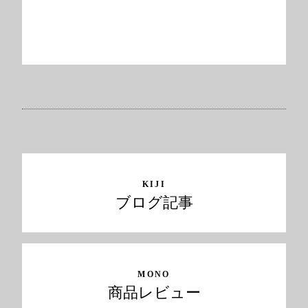
KIJI
ブログ記事
MONO
商品レビュー