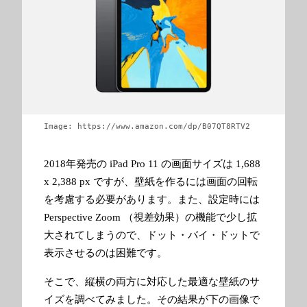
Image: https://www.amazon.com/dp/B07QT8RTV2
2018年発売の iPad Pro 11 の画面サイズは 1,688
x 2,388 px ですが、壁紙を作るには画面の回転
を考慮する必要があります。また、設定時には
Perspective Zoom （視差効果）の機能で少し拡
大されてしまうので、ドット・バイ・ドットで
表示させるのは困難です。
そこで、縦横の両方に対応した最適な壁紙のサ
イズを調べてみました。その結果が下の画像で