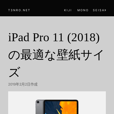
T3NRO.NET
KIJI
MONO
SEISAKU
iPad Pro 11 (2018)
の最適な壁紙サイ
ズ
2019年2月2日
作成