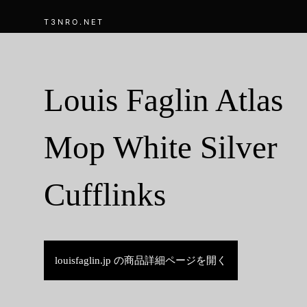
T3NRO.NET
Louis Faglin Atlas
Mop White Silver
Cufflinks
louisfaglin.jp の商品詳細ページを開く