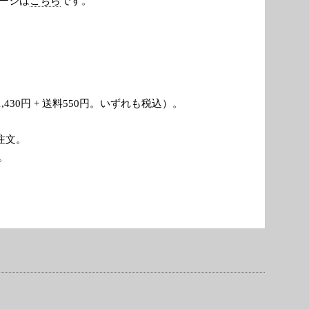
品ページは
こちら
です。
引1,430円 + 送料550円。いずれも税込）。
いて注文。
。