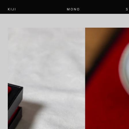
KIJI
MONO
S