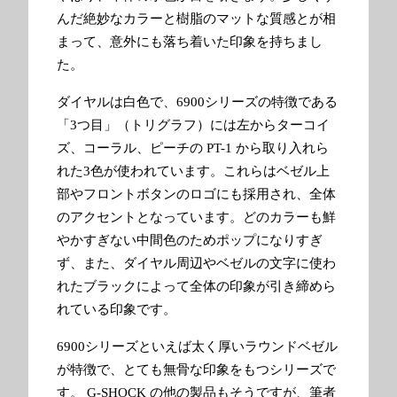
んだ絶妙なカラーと樹脂のマットな質感とが相
まって、意外にも落ち着いた印象を持ちまし
た。
ダイヤルは白色で、6900シリーズの特徴である
「3つ目」（トリグラフ）には左からターコイ
ズ、コーラル、ピーチの PT-1 から取り入れら
れた3色が使われています。これらはベゼル上
部やフロントボタンのロゴにも採用され、全体
のアクセントとなっています。どのカラーも鮮
やかすぎない中間色のためポップになりすぎ
ず、また、ダイヤル周辺やベゼルの文字に使わ
れたブラックによって全体の印象が引き締めら
れている印象です。
6900シリーズといえば太く厚いラウンドベゼル
が特徴で、とても無骨な印象をもつシリーズで
す。 G-SHOCK の他の製品もそうですが、筆者