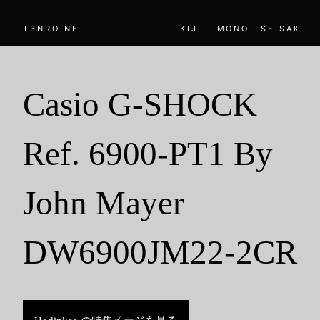
T3NRO.NET
KIJI
MONO
SEISAKU
Casio G-SHOCK
Ref. 6900-PT1 By
John Mayer
DW6900JM22-2CR